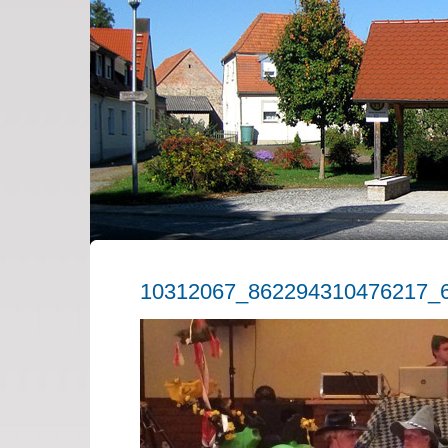
10312067_862294310476217_