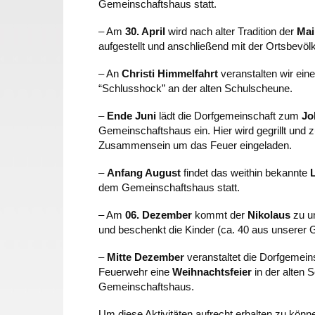
Gemeinschaftshaus statt.
– Am
30. April
wird nach alter Tradition der
Ma
aufgestellt und anschließend mit der Ortsbevölk
– An
Christi Himmelfahrt
veranstalten wir ein
“Schlusshock” an der alten Schulscheune.
–
Ende Juni
lädt die Dorfgemeinschaft zum
Jo
Gemeinschaftshaus ein. Hier wird gegrillt und
Zusammensein um das Feuer eingeladen.
–
Anfang August
findet das weithin bekannte
dem Gemeinschaftshaus statt.
– Am
06. Dezember
kommt der
Nikolaus
zu u
und beschenkt die Kinder (ca. 40 aus unserer
–
Mitte Dezember
veranstaltet die Dorfgemei
Feuerwehr eine
Weihnachtsfeier
in der alten
Gemeinschaftshaus.
Um diese Aktivitäten aufrecht erhalten zu könn