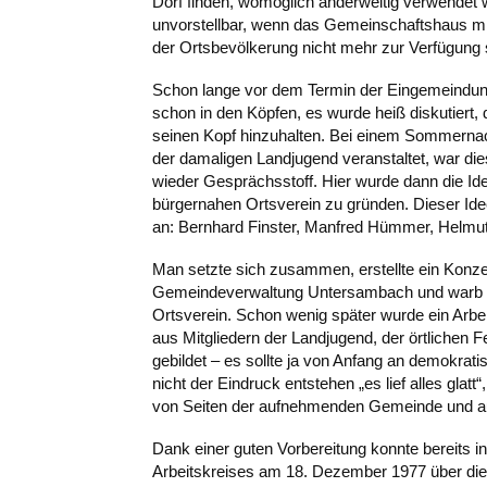
Dorf finden, womöglich anderweitig verwendet
unvorstellbar, wenn das Gemeinschaftshaus mit
der Ortsbevölkerung nicht mehr zur Verfügung 
Schon lange vor dem Termin der Eingemeindun
schon in den Köpfen, es wurde heiß diskutiert,
seinen Kopf hinzuhalten. Bei einem Sommernac
der damaligen Landjugend veranstaltet, war di
wieder Gesprächsstoff. Hier wurde dann die Id
bürgernahen Ortsverein zu gründen. Dieser Id
an: Bernhard Finster, Manfred Hümmer, Helmut
Man setzte sich zusammen, erstellte ein Konze
Gemeindeverwaltung Untersambach und warb mi
Ortsverein. Schon wenig später wurde ein Arbe
aus Mitgliedern der Landjugend, der örtlichen
gebildet – es sollte ja von Anfang an demokrati
nicht der Eindruck entstehen „es lief alles glat
von Seiten der aufnehmenden Gemeinde und 
Dank einer guten Vorbereitung konnte bereits i
Arbeitskreises am 18. Dezember 1977 über die